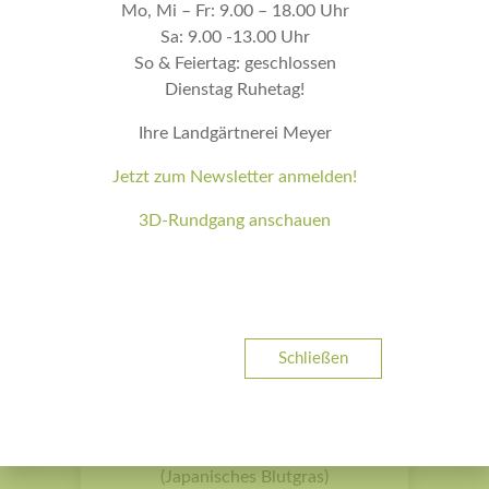
Mo, Mi – Fr: 9.00 – 18.00 Uhr
Sa: 9.00 -13.00 Uhr
So & Feiertag: geschlossen
Dienstag Ruhetag!
Ihre Landgärtnerei Meyer
Schizachyrium scoparium
Jetzt zum Newsletter anmelden!
‚Standing Ovation‘ (Kleines
Präriegras)
3D-Rundgang anschauen
Schließen
Imperata cylindrica ‚Red Baron‘
(Japanisches Blutgras)