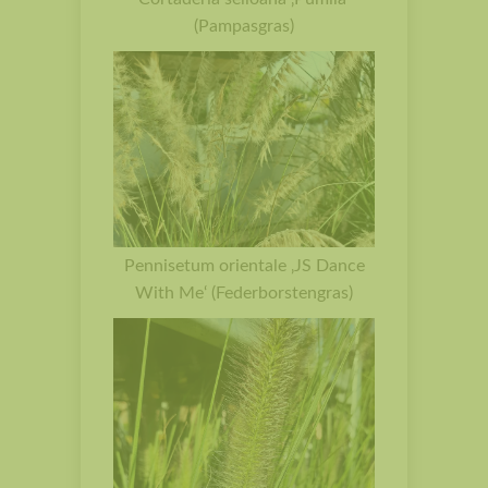
(Pampasgras)
Pennisetum orientale ‚JS Dance
With Me‘ (Federborstengras)