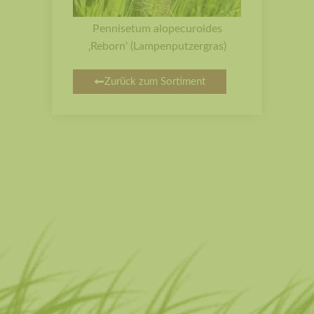
Pennisetum alopecuroides
‚Reborn‘ (Lampenputzergras)
Zurück zum Sortiment