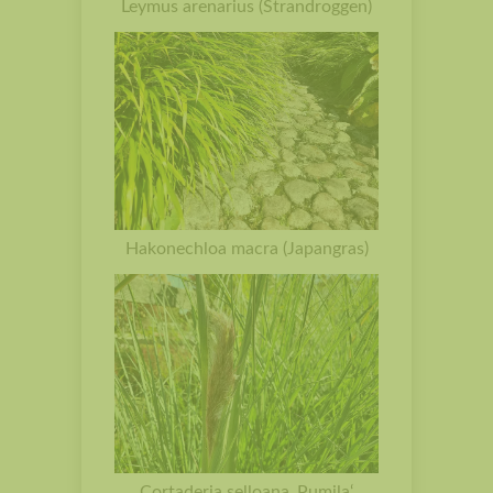
Leymus arenarius (Strandroggen)
Hakonechloa macra (Japangras)
Cortaderia selloana ‚Pumila‘