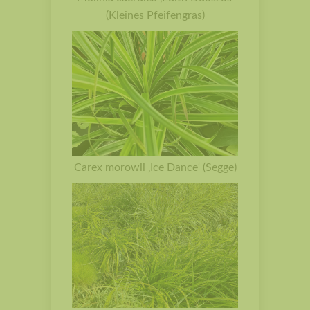
(Kleines Pfeifengras)
Carex morowii ‚Ice Dance‘ (Segge)