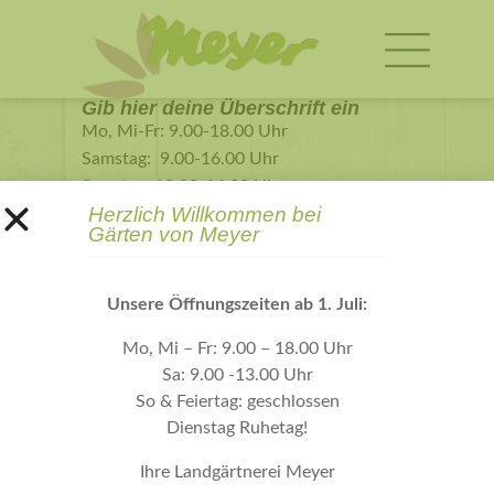
Gib hier deine Überschrift ein
Mo, Mi-Fr: 9.00-18.00 Uhr
Samstag: 9.00-16.00 Uhr
Sonntag: 10.00-14.00 Uhr
Herzlich Willkommen bei
Dienstag Ruhetag!
Gärten von Meyer
09.00, 18.00
Unsere Öffnungszeiten ab 1. Juli:
Mo, Mi – Fr: 9.00 – 18.00 Uhr
Sa: 9.00 -13.00 Uhr
So & Feiertag: geschlossen
Dienstag Ruhetag!
Ihre Landgärtnerei Meyer